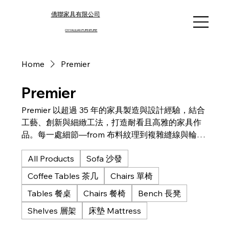
僑聯家具有限公司
CHYAULIAN FURNITURE​
Home
Premier
Premier
Premier 以超過 35 年的家具製造與設計經驗，結合
工藝、創新與細緻工法，打造耐看且高雅的家具作
品。每一處細節—from 布料紋理到複雜縫線與輪廓
—都見證了品牌對完美的堅持。家具不僅裝飾生活
All Products
Sofa 沙發
空間，更提升居家氛圍至無與倫比的優雅與質感。
Coffee Tables 茶几
Chairs 單椅
Tables 餐桌
Chairs 餐椅
Bench 長凳
Shelves 層架
床墊 Mattress