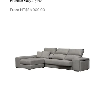
Premier Goya 沙發
Sale Price
From
NT$56,000.00