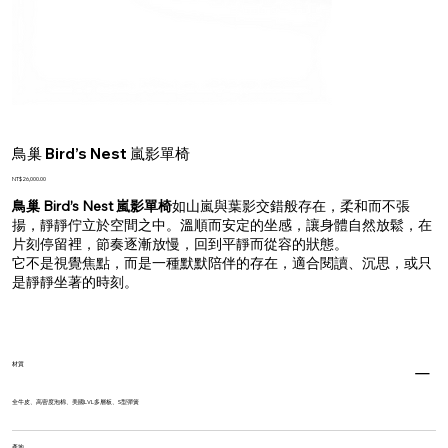
鳥巢 Bird’s Nest 嵐影單椅
Price
NT$26,000.00
鳥巢 Bird’s Nest 嵐影單椅
如山嵐與葉影交錯般存在，柔和而不張
揚，靜靜佇立於空間之中。溫順而安定的坐感，讓身體自然放鬆，在
片刻停留裡，節奏逐漸放慢，回到平靜而從容的狀態。
它不是視覺焦點，而是一種默默陪伴的存在，適合閱讀、沉思，或只
是靜靜坐著的時刻。
材質
全牛皮、高密度泡棉、美國LVL多層板、S型彈簧
產地