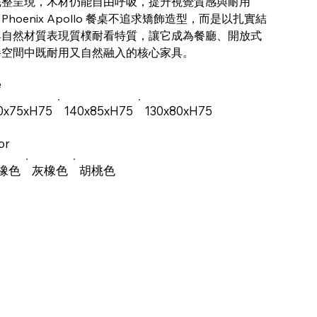
完整呈現，木材仍能自由呼吸，提升視覺質感與耐用
Phoenix Apollo 餐桌不追求矯飾造型，而是以扎實結
與自然材質表現質樸耐看特質，讓它成為餐廳、開放式
餐空間中既耐用又自然融入的核心家具。
e
0x75xH75
140x85xH75
130x80xH75
or
橡色
灰橡色
胡桃色