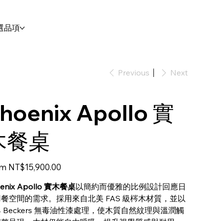
選品項
Previous
Next
hoenix Apollo 實
木餐桌
Price
om
NT$15,900.00
enix Apollo 實木餐桌
以簡約而優雅的比例設計回應日
餐空間的需求。採用來自北美 FAS 級梣木材質，並以
 Beckers 無毒油性漆處理，使木質自然紋理與溫潤觸