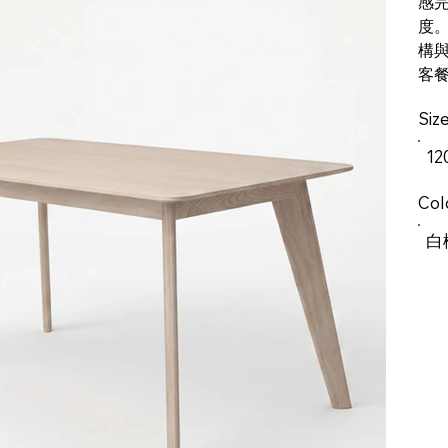
感
度。
構
客
Siz
12
Col
白