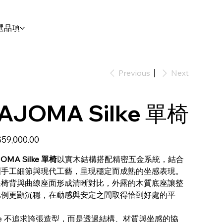
選品項
Previous
Next
AJOMA Silke 單椅
59,000.00
OMA Silke 單椅
以實木結構搭配精密五金系統，結合
洲手工細節與現代工藝，呈現穩定而成熟的坐感表現。
線椅背與曲線座面形成清晰對比，外露的木質底座讓整
比例更顯沉穩，在動感與安定之間取得恰到好處的平
。
lke 不追求誇張造型，而是透過結構、材質與坐感的協