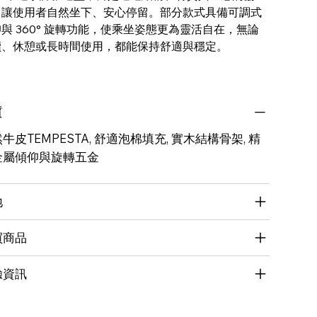
，讓使用者自然坐下、安心停留。部分款式具備可調式
與 360° 旋轉功能，使乘坐姿態更為靈活自在，無論
讀、休憩或長時間使用，都能保持舒適與穩定。
質
牛皮TEMPESTA, 舒適泡棉填充, 實木結構骨架, 精
金屬傾仰與旋轉五金
地
買商品
驗資訊