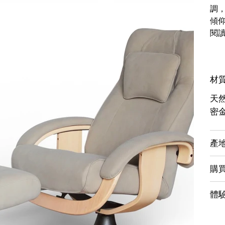
調
傾仰
閱
材
天然
密
產
購
體