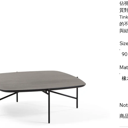
佔
質
Ti
的
與
Siz
90
Mat
橡
Not
商