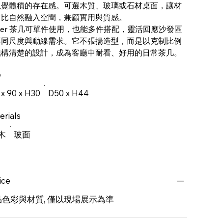
視覺體積的存在感。可選木質、玻璃或石材桌面，讓材
對比自然融入空間，兼顧實用與質感。
nker 茶几可單件使用，也能多件搭配，靈活回應沙發區
不同尺度與動線需求。它不張揚造型，而是以克制比例
結構清楚的設計，成為客廳中耐看、好用的日常茶几。
e
 x 90 x H30
D50 x H44
erials
木
玻面
ice
品色彩與材質, 僅以現場展示為準