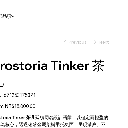
選品項
Previous
Next
rostoria Tinker 茶
几
SKU
:
671253175371
671253175371
Price
om
NT$18,000.00
storia Tinker 茶几
延續同名設計語彙，以穩定而輕盈的
構為核心，透過俐落金屬架構承托桌面，呈現清爽、不