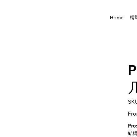
精
Home
P
SKU
Fr
Pro
結