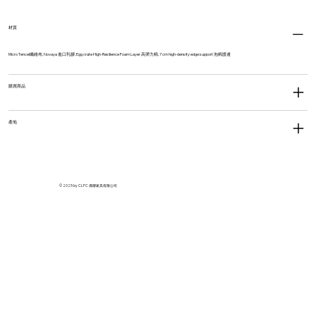
材質
Micro Tencel纖維布, Novaya 進口乳膠, Egg crate High-Resilience Foam Layer 高彈力棉, 7 cm high-density edge support 泡棉護邊
購買商品
產地
© 2025 by CLFC 僑聯家具有限公司